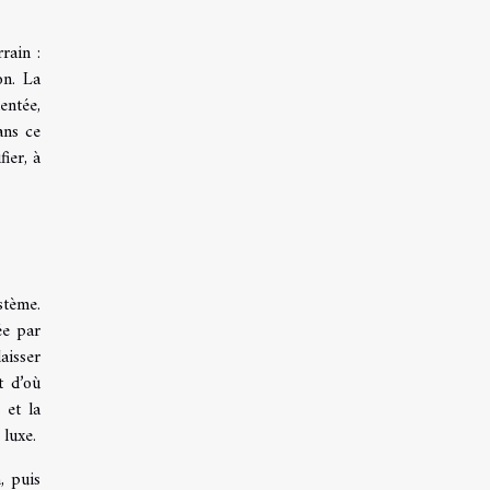
rain :
on. La
entée,
ans ce
fier, à
stème.
ée par
aisser
t d’où
 et la
 luxe.
, puis