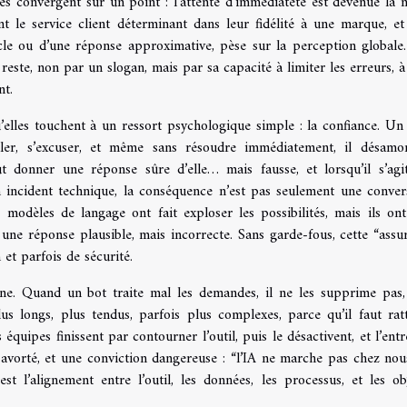
s convergent sur un point : l’attente d’immédiateté est devenue la 
le service client déterminant dans leur fidélité à une marque, et
ucle ou d’une réponse approximative, pèse sur la perception globale.
reste, non par un slogan, mais par sa capacité à limiter les erreurs, à
nt.
’elles touchent à un ressort psychologique simple : la confiance. Un
er, s’excuser, et même sans résoudre immédiatement, il désamo
t donner une réponse sûre d’elle… mais fausse, et lorsqu’il s’agi
incident technique, la conséquence n’est pas seulement une conver
 modèles de langage ont fait exploser les possibilités, mais ils ont
re une réponse plausible, mais incorrecte. Sans garde-fous, cette “assu
et parfois de sécurité.
rne. Quand un bot traite mal les demandes, il ne les supprime pas, 
lus longs, plus tendus, parfois plus complexes, parce qu’il faut rat
 équipes finissent par contourner l’outil, puis le désactivent, et l’ent
t avorté, et une conviction dangereuse : “l’IA ne marche pas chez nou
est l’alignement entre l’outil, les données, les processus, et les obj