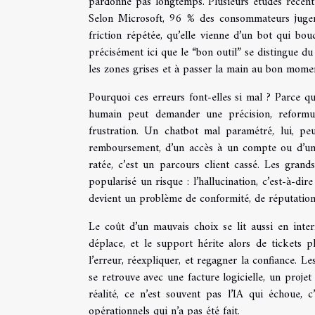
pardonne pas longtemps. Plusieurs études récente
Selon Microsoft, 96 % des consommateurs jugent 
friction répétée, qu’elle vienne d’un bot qui bo
précisément ici que le “bon outil” se distingue du 
les zones grises et à passer la main au bon mome
Pourquoi ces erreurs font-elles si mal ? Parce qu
humain peut demander une précision, reformul
frustration. Un chatbot mal paramétré, lui, peu
remboursement, d’un accès à un compte ou d’un 
ratée, c’est un parcours client cassé. Les grands
popularisé un risque : l’hallucination, c’est-à-di
devient un problème de conformité, de réputation 
Le coût d’un mauvais choix se lit aussi en inte
déplace, et le support hérite alors de tickets p
l’erreur, réexpliquer, et regagner la confiance. Les
se retrouve avec une facture logicielle, un proje
réalité, ce n’est souvent pas l’IA qui échoue, c’
opérationnels qui n’a pas été fait.