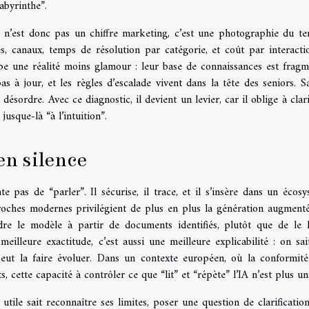
“labyrinthe”.
, n’est donc pas un chiffre marketing, c’est une photographie du ter
es, canaux, temps de résolution par catégorie, et coût par interacti
pe une réalité moins glamour : leur base de connaissances est fragm
as à jour, et les règles d’escalade vivent dans la tête des seniors. S
désordre. Avec ce diagnostic, il devient un levier, car il oblige à clari
jusque-là “à l’intuition”.
en silence
pas de “parler”. Il sécurise, il trace, et il s’insère dans un écosy
proches modernes privilégient de plus en plus la génération augment
re le modèle à partir de documents identifiés, plutôt que de le l
eilleure exactitude, c’est aussi une meilleure explicabilité : on sai
 peut la faire évoluer. Dans un contexte européen, où la conformité
, cette capacité à contrôler ce que “lit” et “répète” l’IA n’est plus un
utile sait reconnaître ses limites, poser une question de clarification