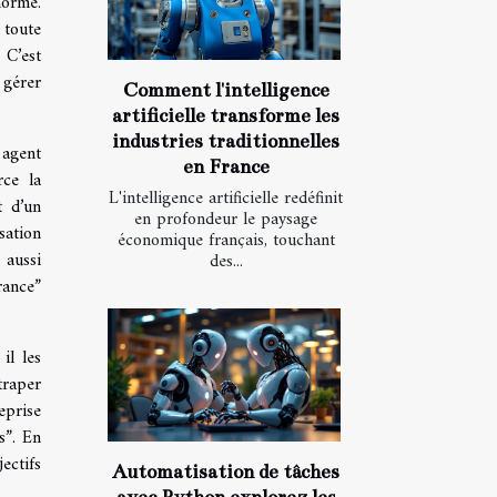
norme.
 toute
 C’est
 gérer
Comment l'intelligence
artificielle transforme les
industries traditionnelles
 agent
en France
rce la
L'intelligence artificielle redéfinit
t d’un
en profondeur le paysage
sation
économique français, touchant
 aussi
des...
rance”
il les
traper
reprise
s”. En
ectifs
Automatisation de tâches