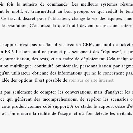
ois fois le numéro de commande. Les meilleurs systèmes résume
sent le motif, et transmettent au bon groupe, ce qui réduit le te
 Ce travail, discret pour l’utilisateur, change la vie des équipes : mo
a résolution. C’est aussi là que l’outil devient un assistant intern
n support n’est pas un îlot, il vit avec un CRM, un outil de ticketi
un ERP. Le bon outil ne promet pas seulement des “réponses”, il p
 journalisation, des tests, et un cadre de déploiement. Cela inclut s
stion multilingue, continuité omnicanale, personnalisation par segme
u’un utilisateur obtienne des informations qui ne le concernent pas
 idée des options, il est possible de
voir sur ce site internet
.
git pas seulement de compter les conversations, mais d’analyser les 
sance qui génèrent des incompréhensions, de repérer les scénarios o
, côté produit comme côté support. À ce stade, le support cesse d’ê
où l’on mesure la réalité de l’usage, et où l’on détecte les irritants