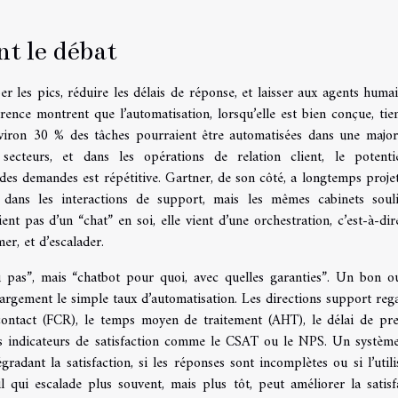
nt le débat
r les pics, réduire les délais de réponse, et laisser aux agents humai
rence montrent que l’automatisation, lorsqu’elle est bien conçue, tie
viron 30 % des tâches pourraient être automatisées dans une major
 secteurs, et dans les opérations de relation client, le potenti
 des demandes est répétitive. Gartner, de son côté, a longtemps proje
 dans les interactions de support, mais les mêmes cabinets soul
ent pas d’un “chat” en soi, elle vient d’une orchestration, c’est-à-dir
er, et d’escalader.
u pas”, mais “chatbot pour quoi, avec quelles garanties”. Un bon ou
largement le simple taux d’automatisation. Les directions support reg
contact (FCR), le temps moyen de traitement (AHT), le délai de pr
les indicateurs de satisfaction comme le CSAT ou le NPS. Un systèm
radant la satisfaction, si les réponses sont incomplètes ou si l’utili
 qui escalade plus souvent, mais plus tôt, peut améliorer la satisf