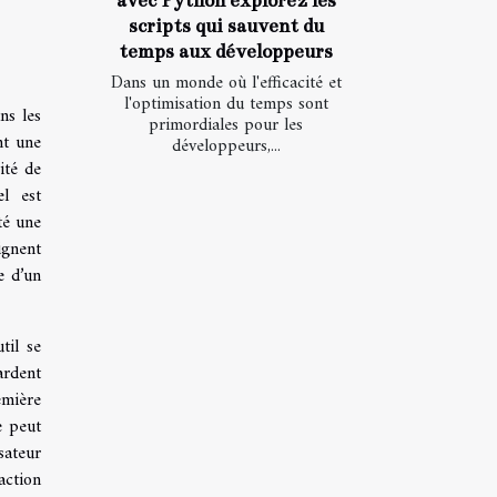
avec Python explorez les
scripts qui sauvent du
temps aux développeurs
Dans un monde où l'efficacité et
l'optimisation du temps sont
ns les
primordiales pour les
nt une
développeurs,...
ité de
el est
té une
ignent
e d’un
til se
ardent
emière
e peut
sateur
action