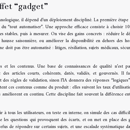
ffet “gadget”
nologique, il dépend d’un déploiement discipliné. La première étape 
on du “tout automatiser”. Une approche efficace consiste à choisir 1
es stables, puis à mesurer. On vise des gains concrets : réduire le dé
hausse saisonnière, ou améliorer la disponibilité en dehors des hor
 doit pas être automatisé : litiges, résiliation, sujets médicaux, sécur
es et les contenus. Une base de connaissances de qualité n’est p
 des articles courts, cohérents, datés, validés, et gouvernés. Il f
et des règles de validation, sinon l’IA donnera des réponses “logiques”
tent ces contenus comme du produit : elles suivent les taux d’utilisatio
s améliorent en continu. Cette discipline fait souvent la différence en
r à tous les utilisateurs, on teste en interne, on simule des cas diffici
ie les questions qui provoquent des écarts, et on met en place des 
refus de répondre sur certains sujets, et une escalade systématique da