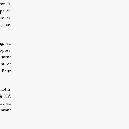
nt la
mps de
ins de
e, pas
ng, un
ropose
ouvent
nt, et
. Pour
motifs
ù l’IA
tre un
 avant