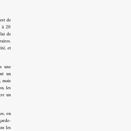
est de
0 à 20
lai de
aires.
ité, et
as une
aut un
, mais
n, les
tre un
les, on
garde-
ns les