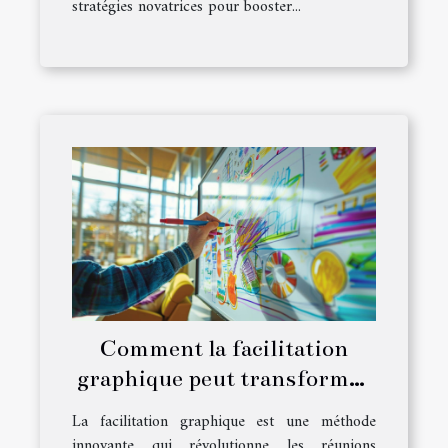
stratégies novatrices pour booster...
Comment la facilitation
graphique peut transformer
vos réunions
La facilitation graphique est une méthode
professionnelles
innovante qui révolutionne les réunions