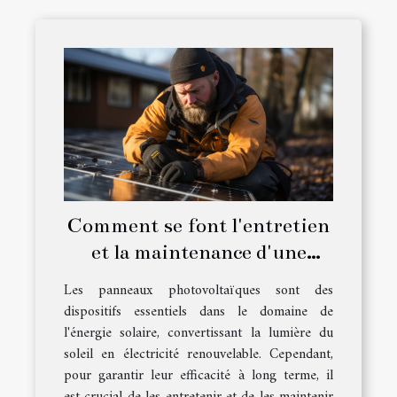
Comment se font l'entretien
et la maintenance d'une
installation de panneaux
Les panneaux photovoltaïques sont des
photovoltaïques ?
dispositifs essentiels dans le domaine de
l'énergie solaire, convertissant la lumière du
soleil en électricité renouvelable. Cependant,
pour garantir leur efficacité à long terme, il
est crucial de les entretenir et de les maintenir